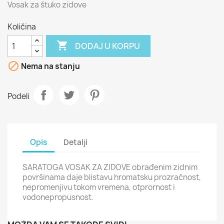
Vosak za štuko zidove
Količina

DODAJ U KORPU

Nema na stanju
Podeli
Opis
Detalji
SARATOGA VOSAK ZA ZIDOVE obrađenim zidnim
površinama daje blistavu hromatsku prozračnost,
nepromenjivu tokom vremena, otprornost i
vodonepropusnost.