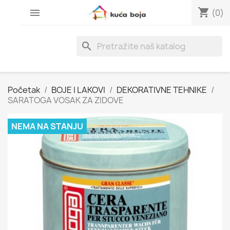
shopping_cart

(0)
search
Početak
BOJE I LAKOVI
DEKORATIVNE TEHNIKE
SARATOGA VOSAK ZA ZIDOVE
NEMA NA STANJU