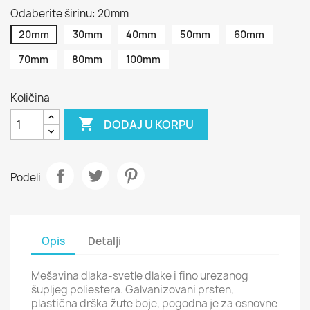
Odaberite širinu: 20mm
20mm
30mm
40mm
50mm
60mm
70mm
80mm
100mm
Količina

DODAJ U KORPU
Podeli
Opis
Detalji
Mešavina dlaka-svetle dlake i fino urezanog
šupljeg poliestera. Galvanizovani prsten,
plastična drška žute boje, pogodna je za osnovne