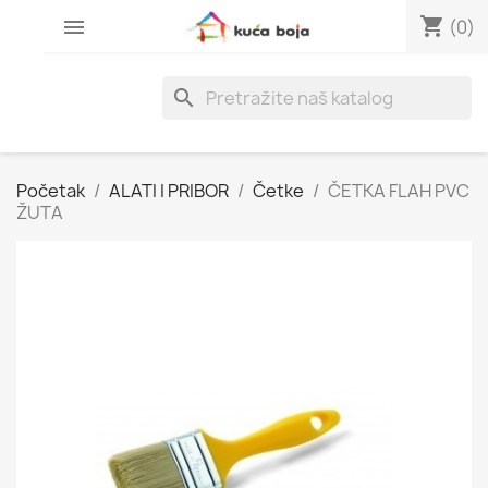
shopping_cart

(0)
search
Početak
ALATI I PRIBOR
Četke
ČETKA FLAH PVC
ŽUTA