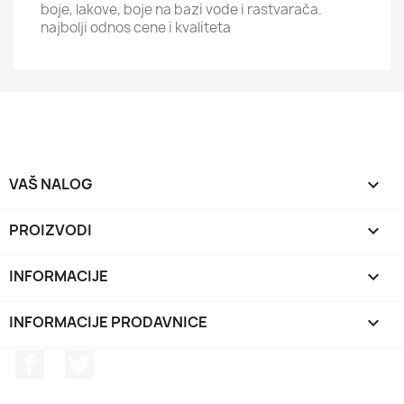
boje, lakove, boje na bazi vode i rastvarača.
najbolji odnos cene i kvaliteta
VAŠ NALOG

PROIZVODI

INFORMACIJE

INFORMACIJE PRODAVNICE
keyboard_arrow_down
Facebook
Twitter