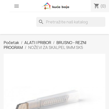
shopping_cart

(0)
search
Početak
ALATI I PRIBOR
BRUSNO - REZNI
PROGRAM
NOŽEVI ZA SKALPEL 9MM SK5