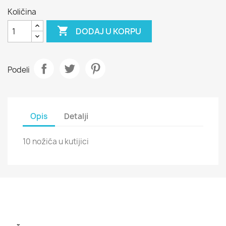
Količina

DODAJ U KORPU
Podeli
Opis
Detalji
10 nožića u kutijici