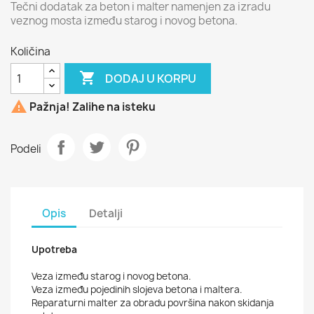
Tečni dodatak za beton i malter namenjen za izradu
veznog mosta između starog i novog betona.
Količina

DODAJ U KORPU

Pažnja! Zalihe na isteku
Podeli
Opis
Detalji
Upotreba
Veza između starog i novog betona.
Veza između pojedinih slojeva betona i maltera.
Reparaturni malter za obradu površina nakon skidanja