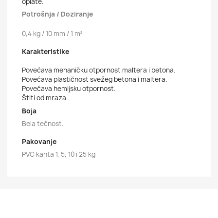
oplate.
Potrošnja / Doziranje
0,4 kg / 10 mm / 1 m²
Karakteristike
Povećava mehaničku otpornost maltera i betona.
Povećava plastičnost svežeg betona i maltera.
Povećava hemijsku otpornost.
Štiti od mraza.
Boja
Bela tečnost.
Pakovanje
PVC kanta 1, 5, 10 i 25 kg